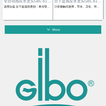
全自动感应水龙头GBL-6152AD
台下盆感应水龙头GBL-6125AD
适用台盆:台下盆温控类别：单冷型安装方式：分体式启闭方式：感应式进水管径：DN15（G1/2'）龙头固定孔径：35mm调温方式：台下龙头材质：59铜表面处理：镀铬表面盐雾测试:CASS24h输入电源：交直流DC6V&AC220V水嘴节水率：50%适用水压：0.05-0.7MPa静态功耗：≤60uA动态功耗：≤3W距离调节：遥控调距止 回 阀：有断电保护：有超时保护：有电池反充电保护
◎非接触式使用，节水、卫生、环保◎龙头过饮用水标准，表面处理过24小时盐雾试验 ◎人体工学原理设计，柔性泡沫式出水，使用舒适便捷
More