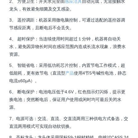
2、 方便卫生：开关水完全由
感应洁具
自动完成，无需接触水
龙头，有效避免细菌及交叉感染。
3、 遥控调距：机器采用微电脑控制，可通过选配的遥控器调
节感应距离，且断电后不会丢失。
4、 超时保护：当连续使用时间超过１分钟，机器将自动关
水，避免因异物长时间在感应范围内造成长流水现象，浪费水
资源。
5、 智能省电：采用低功耗芯片控制，内置节电工作模式，超
低能耗，更有效节电（直流型
产品
使用4节5号碱性电池，静态
电流≤60μA）。
6、 断电保护：电池电压低于4.6V，红色指示灯闪烁，提示更
换电池；突然断电后，保证用户使用或闲时均可最后关闭水
源。
7、电源可选：交流、直流、交直流两用三种供电方式备选，交
直流两用模式可实现自动软切换。
8、高标龙头：龙头体采用国标59-1铜材精铸，电镀过CASS 24