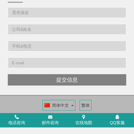
提交信息
简体中文
繁体
福建洁博利厨卫科技有限公司
福建省福州市高新区两园科技园3号楼
电话咨询
邮件咨询
在线地图
QQ客服
+86 591 88066000
ICP证：闽ICP备11014546号-6