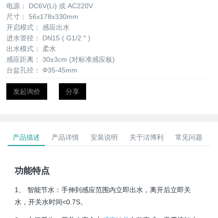
电源：
DC6V(Li) 或 AC220V
尺寸：
56x178x330mm
开启模式：
感应出水
进水管径：
DN15 ( G1/2＂)
出水模式：
柔水
感应距离：
30±3cm (对标准感应板)
台盆孔径：
Φ35-45mm
发起询价
分享
产品描述
产品详情
安装说明
关于洁博利
常见问题
功能特点
1、 智能节水：手伸到感应范围内立即出水，离开后立即关
水，开关水时间<0.7S。