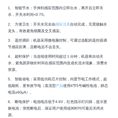
1、 智能节水：手伸到感应范围内立即出水，离开后立即关
水，开关水时间<0.7S。
2、 方便卫生：开关水完全由
感应洁具
自动完成，无需接触水
龙头，有效避免细菌及交叉感染。
3、 遥控调距：机器采用微电脑控制，可通过选配的遥控器调
节感应距离，且断电后不会丢失。
4、 超时保护：当连续使用时间超过１分钟，机器将自动关
水，避免因异物长时间在感应范围内造成长流水现象，浪费水
资源。
5、 智能省电：采用低功耗芯片控制，内置节电工作模式，超
低能耗，更有效节电（直流型
产品
使用4节5号碱性电池，静态
电流≤60μA）。
6、 断电保护：电池电压低于4.6V，红色指示灯闪烁，提示更
换电池；突然断电后，保证用户使用或闲时均可最后关闭水
源。