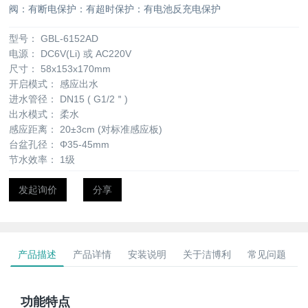
阀：有断电保护：有超时保护：有电池反充电保护
型号：
GBL-6152AD
电源：
DC6V(Li) 或 AC220V
尺寸：
58x153x170mm
开启模式：
感应出水
进水管径：
DN15 ( G1/2＂)
出水模式：
柔水
感应距离：
20±3cm (对标准感应板)
台盆孔径：
Φ35-45mm
节水效率：
1级
发起询价
分享
产品描述
产品详情
安装说明
关于洁博利
常见问题
功能特点