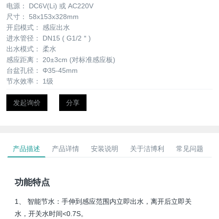
电源：
DC6V(Li) 或 AC220V
尺寸：
58x153x328mm
开启模式：
感应出水
进水管径：
DN15 ( G1/2＂)
出水模式：
柔水
感应距离：
20±3cm (对标准感应板)
台盆孔径：
Φ35-45mm
节水效率：
1级
发起询价
分享
产品描述
产品详情
安装说明
关于洁博利
常见问题
功能特点
1、 智能节水：手伸到感应范围内立即出水，离开后立即关
水，开关水时间<0.7S。