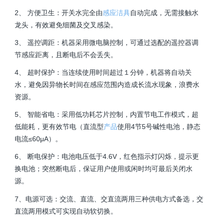
2、 方便卫生：开关水完全由
感应洁具
自动完成，无需接触水
龙头，有效避免细菌及交叉感染。
3、 遥控调距：机器采用微电脑控制，可通过选配的遥控器调
节感应距离，且断电后不会丢失。
4、 超时保护：当连续使用时间超过１分钟，机器将自动关
水，避免因异物长时间在感应范围内造成长流水现象，浪费水
资源。
5、 智能省电：采用低功耗芯片控制，内置节电工作模式，超
低能耗，更有效节电（直流型
产品
使用4节5号碱性电池，静态
电流≤60μA）。
6、 断电保护：电池电压低于4.6V，红色指示灯闪烁，提示更
换电池；突然断电后，保证用户使用或闲时均可最后关闭水
源。
7、电源可选：交流、直流、交直流两用三种供电方式备选，交
直流两用模式可实现自动软切换。