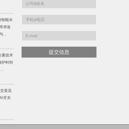
创智能水
寻求改
...
提交信息
方案技术
保护时间
..
 交直流
20V开关