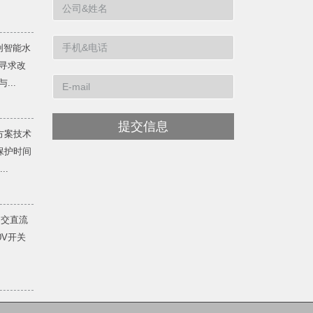
创智能水
寻求改
...
提交信息
方案技术
保护时间
..
 交直流
20V开关