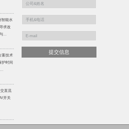
创智能水
寻求改
...
提交信息
方案技术
保护时间
..
 交直流
20V开关