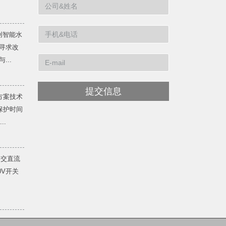
创智能水
寻求改
...
提交信息
方案技术
保护时间
..
 交直流
20V开关