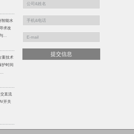
创智能水
寻求改
...
提交信息
方案技术
保护时间
..
 交直流
20V开关