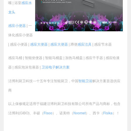
嘴 | 浴室
感应水
龙头
感应小便器
| 一
体化感应小便器
| 感应小便器 |
感应大便器
|
感应大便器
| 蹲便
感应洁具
| 感应节水器
感应马桶 | 智能坐便器 | 智能马桶盖 | 加热马桶盖 | 感应干手器 | 感应给液
器 | 感应泡沫皂液器 |
卫浴电子
解决方案
洁博利厨卫科技---十五年专注智能厨卫，中国
智能卫浴
解决方案首选供应
商
以上保修规定适用于福建洁博利厨卫科技有限公司所有产品与商标，包含
洁博利(GIBO)、丰硕（
Fisoo
）、诺美特（
Nvomet
）、西卡（
Fisika
）！