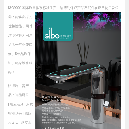
ISO9001国际质量体系标准生产，
洁博利保证产品及配件在正常使用及保
养下能够发挥其
优越性能，同时
洁博利将为用户
提供一年免费保
修、5年品质保
证、终身维修服
务！
洁博利主营产
品：智能厨卫
| 感应洁具 | 厨房
智能龙头 | 感应
水龙头 | 感应水