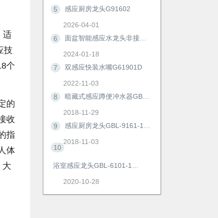
感应厨房龙头G91602
5
2026-04-01
，适
面盆智能感应水龙头非接触冷热防溅自动洗手器浴室柜节水神器6172D
6
应技
2024-01-18
8个
双感应快装水嘴G61901D
7
2022-11-03
暗藏式感应蹲便冲水器GBL-8306M/AD
8
定的
2018-11-29
接收
感应厨房龙头GBL-9161-1AD
9
的指
2018-11-03
10
人体
，大
浴室感应龙头GBL-6101-1AD
2020-10-28