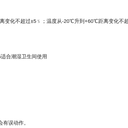
V,距离变化不超过±5﹪；温度从-20℃升到+60℃距离变化不
65适合潮湿卫生间使用
会有误动作。