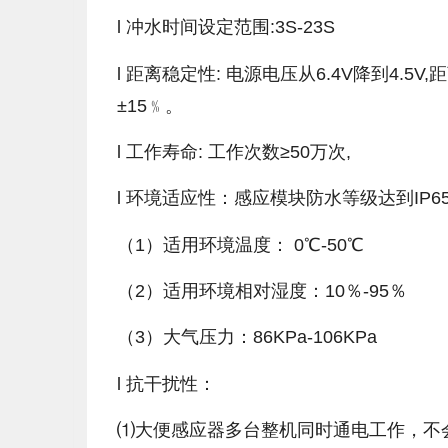
l 冲水时间设定范围:3S-23S
l 距离稳定性: 电源电压从6.4V降到4.5
±15﹪。
l 工作寿命: 工作次数≥50万次,
l 环境适应性：感应模块防水等级达到IP
（1）适用环境温度： 0℃-50℃
（2）适用环境相对湿度：10％-95％
（3）大气压力：86KPa-106KPa
l 抗干扰性：
⑴大便感应器多台整机同时通电工作，不