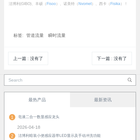
洁博利(GIBO)、丰硕（
Fisoo
）、诺美特（
Nvomet
）、西卡（
Fisika
）！
标签:
管道流量
瞬时流量
上一篇
:
没有了
下一篇
:
没有了
最热产品
最新资讯
1
皂液二合一数显感应龙头
2026-04-18
2
洁博利暗装小便感应器带LED显示及手动冲洗功能