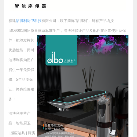
福建
洁博利厨卫科技
有限公司（以下简称“洁博利”）所有产品均按
ISO9001国际质量体系标准生产，
洁博利保证产品及配件在正常使用及保
养下能够发挥其
优越性能，同时
洁博利将为用户
提供一年免费保
修、5年品质保
证、终身维修服
务！
洁博利主营产
品：智能厨卫
| 感应洁具 | 厨房