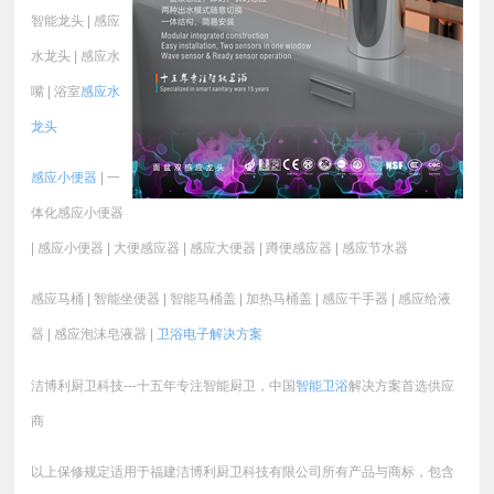
智能龙头 | 感应
水龙头 | 感应水
嘴 | 浴室
感应水
龙头
感应小便器
| 一
体化感应小便器
| 感应小便器 | 大便感应器 | 感应大便器 | 蹲便感应器 | 感应节水器
感应马桶 | 智能坐便器 | 智能马桶盖 | 加热马桶盖 | 感应干手器 | 感应给液
器 | 感应泡沫皂液器 |
卫浴电子
解决方案
洁博利厨卫科技---十五年专注智能厨卫，中国
智能卫浴
解决方案首选供应
商
以上保修规定适用于福建洁博利厨卫科技有限公司所有产品与商标，包含