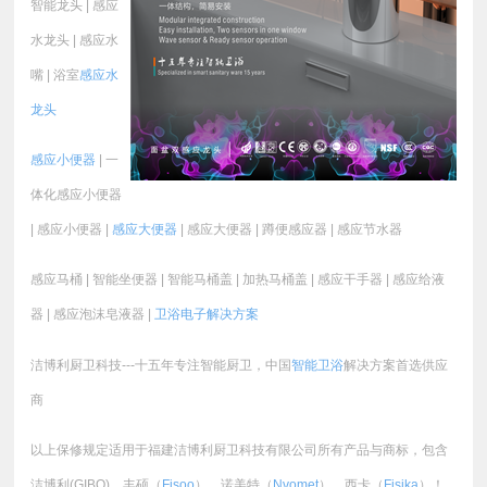
智能龙头 | 感应
水龙头 | 感应水
嘴 | 浴室
感应水
龙头
感应小便器
| 一
体化感应小便器
| 感应小便器 |
感应大便器
| 感应大便器 | 蹲便感应器 | 感应节水器
感应马桶 | 智能坐便器 | 智能马桶盖 | 加热马桶盖 | 感应干手器 | 感应给液
器 | 感应泡沫皂液器 |
卫浴电子
解决方案
洁博利厨卫科技---十五年专注智能厨卫，中国
智能卫浴
解决方案首选供应
商
以上保修规定适用于福建洁博利厨卫科技有限公司所有产品与商标，包含
洁博利(GIBO)、丰硕（
Fisoo
）、诺美特（
Nvomet
）、西卡（
Fisika
）！