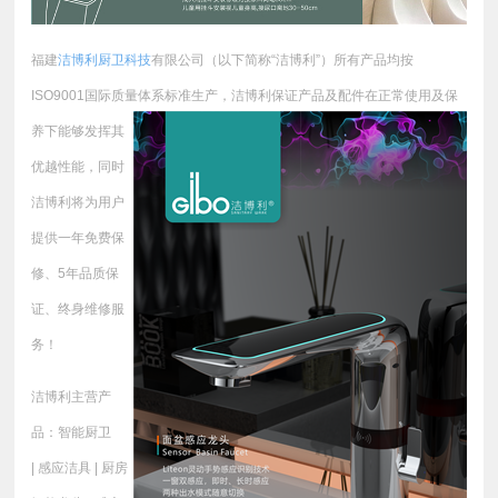
福建
洁博利厨卫科技
有限公司（以下简称“洁博利”）所有产品均按
ISO9001国际质量体系标准生产，
洁博利保证产品及配件在正常使用及保
养下能够发挥其
优越性能，同时
洁博利将为用户
提供一年免费保
修、5年品质保
证、终身维修服
务！
洁博利主营产
品：智能厨卫
| 感应洁具 | 厨房