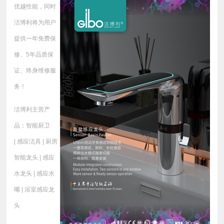
优越性能，同时
洁博利将为用户
提供一年免费保
修、5年品质保
证、终身维修服
务！
洁博利主营产
品：智能厨卫
| 感应洁具 | 厨房
智能龙头 | 感应
水龙头 | 感应水
嘴 | 浴室感应龙
头