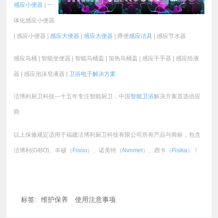
感应小便器
| 一
体化感应小便器
| 感应小便器 |
感应大便器
|
感应大便器
| 蹲便
感应洁具
| 感应节水器
感应马桶 | 智能坐便器 | 智能马桶盖 | 加热马桶盖 | 感应干手器 | 感应给液
器 | 感应泡沫皂液器 |
卫浴电子
解决方案
洁博利厨卫科技---十五年专注智能厨卫，中国
智能卫浴
解决方案首选供应
商
以上保修规定适用于福建洁博利厨卫科技有限公司所有产品与商标，包含
洁博利(GIBO)、丰硕（
Fisoo
）、诺美特（
Nvomet
）、西卡（
Fisika
）！
标签:
维护保养
使用注意事项