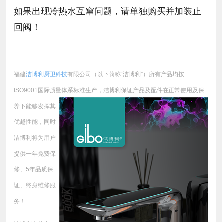
如果出现冷热水互窜问题，请单独购买并加装止
回阀！
福建
洁博利厨卫科技
有限公司（以下简称“洁博利”）所有产品均按
ISO9001国际质量体系标准生产，
洁博利保证产品及配件在正常使用及保
养下能够发挥其
优越性能，同时
洁博利将为用户
提供一年免费保
修、5年品质保
证、终身维修服
务！