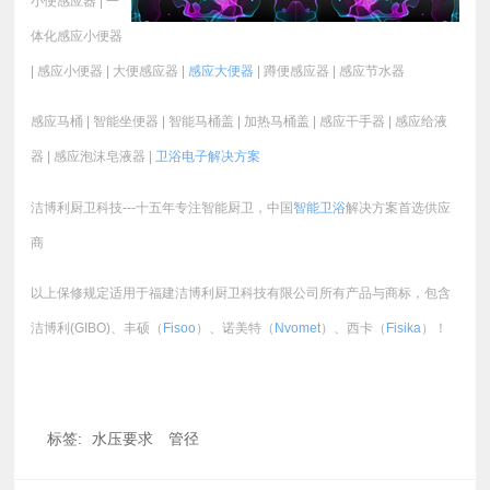
小便感应器 | 一
体化感应小便器
| 感应小便器 | 大便感应器 |
感应大便器
| 蹲便感应器 | 感应节水器
感应马桶 | 智能坐便器 | 智能马桶盖 | 加热马桶盖 | 感应干手器 | 感应给液
器 | 感应泡沫皂液器 |
卫浴电子
解决方案
洁博利厨卫科技---十五年专注智能厨卫，中国
智能卫浴
解决方案首选供应
商
以上保修规定适用于福建洁博利厨卫科技有限公司所有产品与商标，包含
洁博利(GIBO)、丰硕（
Fisoo
）、诺美特（
Nvomet
）、西卡（
Fisika
）！
标签:
水压要求
管径