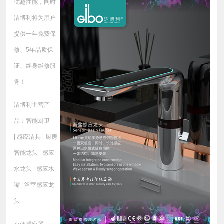
优越性能，同时
洁博利将为用户
提供一年免费保
修、5年品质保
证、终身维修服
务！
洁博利主营产
品：智能厨卫
| 感应洁具 | 厨房
智能龙头 | 感应
水龙头 | 感应水
嘴 | 浴室感应龙
头