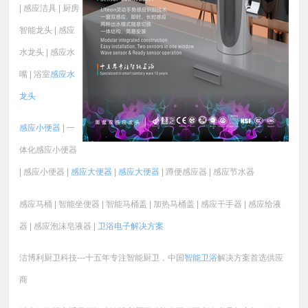
| 感应洁具 | 厨房
智能龙头 | 感应
水龙头 | 感应水
嘴 | 浴室
感应水
龙头
感应小便器
| 一
体化感应小便器
| 感应小便器 |
感应大便器
|
感应大便器
| 蹲便感应器 | 感应节水器
感应马桶 | 智能坐便器 | 智能马桶盖 | 加热马桶盖 | 感应干手器 | 感应给液
器 | 感应泡沫皂液器 |
卫浴电子
解决方案
洁博利厨卫科技---十五年专注智能厨卫，中国
智能卫浴
解决方案首选供应
商