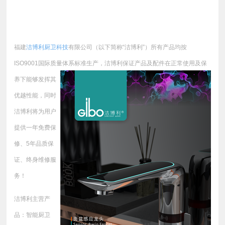
福建
洁博利厨卫科技
有限公司（以下简称“洁博利”）所有产品均按
ISO9001国际质量体系标准生产，
洁博利保证产品及配件在正常使用及保
养下能够发挥其
优越性能，同时
洁博利将为用户
提供一年免费保
修、5年品质保
证、终身维修服
务！
洁博利主营产
品：智能厨卫