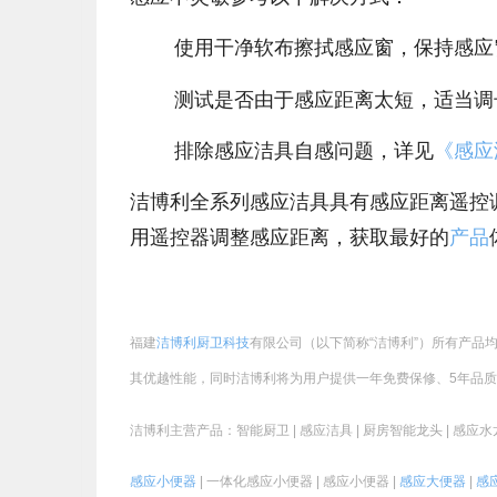
使用干净软布擦拭感应窗，保持感应
测试是否由于感应距离太短，适当调
排除感应洁具自感问题，详见
《感应
洁博利全系列感应洁具具有感应距离遥控调节
用遥控器调整感应距离，获取最好的
产品
福建
洁博利厨卫科技
有限公司（以下简称“洁博利”）所有产品均
其优越性能，同时洁博利将为用户提供一年免费保修、5年品
洁博利主营产品：智能厨卫 | 感应洁具 | 厨房智能龙头 | 感应水龙头
感应小便器
| 一体化感应小便器 | 感应小便器 |
感应大便器
|
感