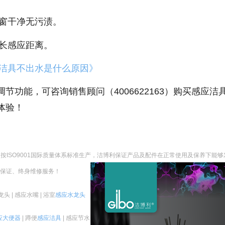
窗干净无污渍。
长感应距离。
洁具不出水是什么原因》
功能，可咨询销售顾问（4006622163）购买感应洁
体验！
按ISO9001国际质量体系标准生产，
洁博利保证产品及配件在正常使用及保养下能够
质保证、终身维修服务！
 | 感应水嘴 | 浴室
感应水龙头
应大便器
| 蹲便
感应洁具
| 感应节水