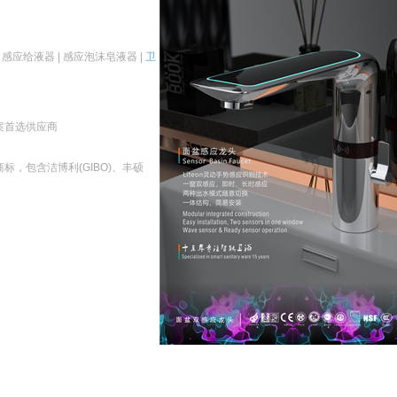
| 感应给液器 | 感应泡沫皂液器 |
卫
案首选供应商
，包含洁博利(GIBO)、丰硕