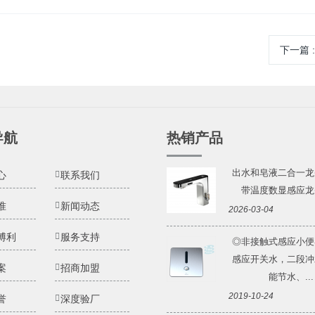
下一篇
导航
热销产品
出水和皂液二合一龙
心
联系我们
带温度数显感应龙头 
准
新闻动态
2026-03-04
博利
服务支持
◎非接触式感应小便
感应开关水，二段冲
案
招商加盟
能节水、...
2019-10-24
誉
深度验厂