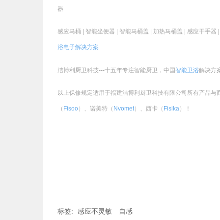
器
感应马桶 | 智能坐便器 | 智能马桶盖 | 加热马桶盖 | 感应干手器 
浴电子
解决方案
洁博利厨卫科技---十五年专注智能厨卫，中国
智能卫浴
解决方
以上保修规定适用于福建洁博利厨卫科技有限公司所有产品与商标
（
Fisoo
）、诺美特（
Nvomet
）、西卡（
Fisika
）！
标签:
感应不灵敏
自感