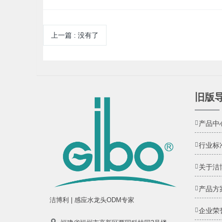
上一篇
:
没有了
旧版
产品中
行业标
关于洁
产品方
洁博利 | 感应水龙头ODM专家
企业荣