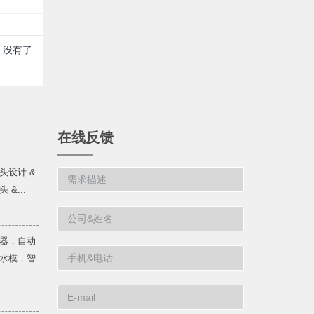
:
没有了
在线反馈
头设计 &
&...
器，自动
水模，智