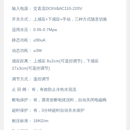
输入电源：
交直流DC6V&AC110-220V
开关方式：
上感应+下感应+手动，三种方式随意切换
适用水压：
0.05-0.7Mpa
静态功耗：
≤90uA
动态功耗：
≤3W
感应距离：
上感应 8±2cm(可遥控调节)，下感应
27±3cm(可遥控调节)
调节方式：
遥控调节
止 回 阀：
有，有效防止冷热水混流
断电保护：
有，遇突发断电情况时，自动关闭电磁阀
超时保护：
有，3分钟超时自动关水保护
耐压标准：
16KG/m