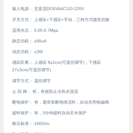
输入电源：
交直流DC6V&AC110-220V
开关方式：
上感应+下感应+手动，三种方式随意切换
适用水压：
0.05-0.7Mpa
静态功耗：
≤90uA
动态功耗：
≤3W
感应距离：
上感应 8±2cm(可遥控调节)，下感应
27±3cm(可遥控调节)
调节方式：
遥控调节
止 回 阀：
有，有效防止冷热水混流
断电保护：
有，遇突发断电情况时，自动关闭电磁阀
超时保护：
有，3分钟超时自动关水保护
耐压标准：
16KG/m