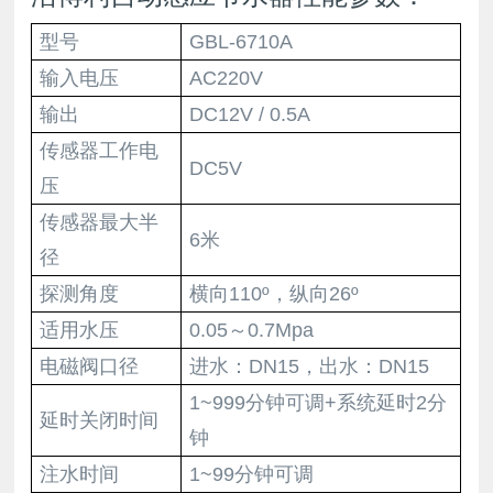
型号
GBL-6710A
输入电压
AC220V
输出
DC12V / 0.5A
传感器工作电
DC5V
压
传感器最大半
6米
径
探测角度
横向110º，纵向26º
适用水压
0.05～0.7Mpa
电磁阀口径
进水：DN15，出水：DN15
1~999分钟可调+系统延时2分
延时关闭时间
钟
注水时间
1~99分钟可调