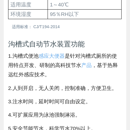
适用温度
1～40℃
环境湿度
95％RH以下
适用标准： CJ/T194-2014
沟槽式自动节水装置功能
1.沟槽式便池
感应大便器
是针对沟槽式厕所的使
用特点开发、研制的高科技节水
产品
，基于热释
远红外感应技术。
2.人到开启，无人关闭，控制准确，方便卫生。
3.注水时间，延时时间可自由设定。
4.可扩展应用为泳池强制淋浴。
5.安全节能节水，科学节水70%以上。