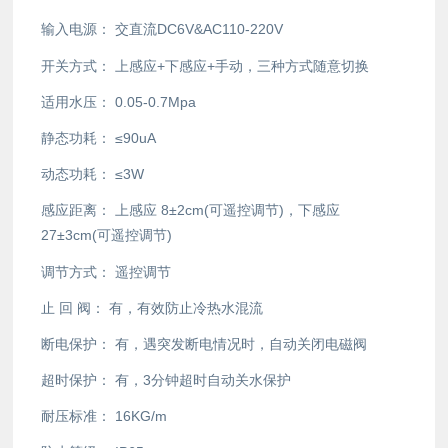
输入电源：
交直流DC6V&AC110-220V
开关方式：
上感应+下感应+手动，三种方式随意切换
适用水压：
0.05-0.7Mpa
静态功耗：
≤90uA
动态功耗：
≤3W
感应距离：
上感应 8±2cm(可遥控调节)，下感应
27±3cm(可遥控调节)
调节方式：
遥控调节
止 回 阀：
有，有效防止冷热水混流
断电保护：
有，遇突发断电情况时，自动关闭电磁阀
超时保护：
有，3分钟超时自动关水保护
耐压标准：
16KG/m