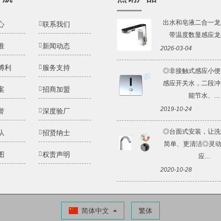
出水和皂液二合一龙
心
联系我们
带温度数显感应龙头 
准
新闻动态
2026-03-04
博利
服务支持
◎非接触式感应小便
感应开关水，二段冲
案
招商加盟
能节水、...
2019-10-24
誉
深度验厂
◎台面式安装，让洗
队
招贤纳士
简单、更清洁◎灵动Li
图
权责声明
应...
2020-10-28
简体中文
繁体