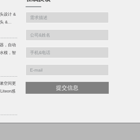
头设计 &
&...
器，自动
水模，智
漱空间更
提交信息
teon感