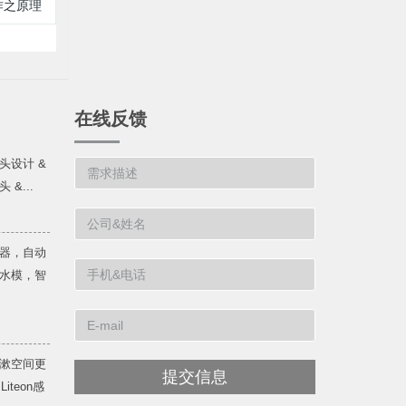
作之原理
在线反馈
头设计 &
&...
器，自动
水模，智
漱空间更
提交信息
teon感