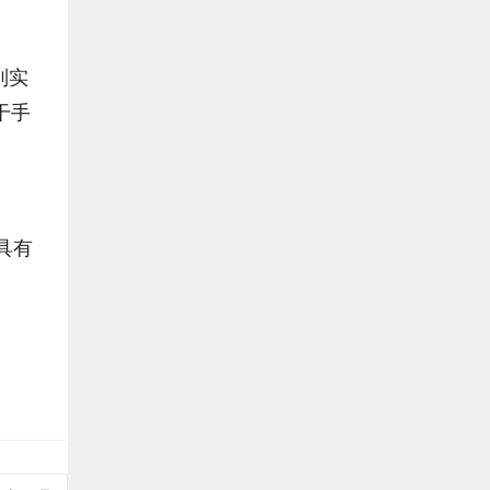
列实
干手
具有