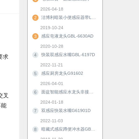
2026-04-18
洁博利暗装小便感应器带LED显示及手动冲洗功能
2
2019-10-24
感应皂液龙头GBL-6630AD
3
2020-10-28
快装双感应水嘴GBL-6197D
4
要求
2022-11-21
感应厨房龙头G91602
5
2026-04-01
面盆智能感应水龙头非接触冷热防溅自动洗手器浴室柜节水神器6172D
6
交叉
2024-01-18
不能
双感应快装水嘴G61901D
7
2022-11-03
暗藏式感应蹲便冲水器GBL-8306M/AD
8