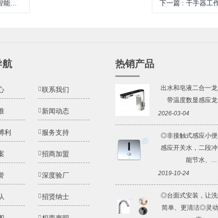
应水嘴
下一篇
:
干手器工
导航
热销产品
出水和皂液二合一龙
心
联系我们
带温度数显感应龙头 
准
新闻动态
2026-03-04
博利
服务支持
◎非接触式感应小便
感应开关水，二段冲
案
招商加盟
能节水、...
2019-10-24
誉
深度验厂
◎台面式安装，让洗
队
招贤纳士
简单、更清洁◎灵动Li