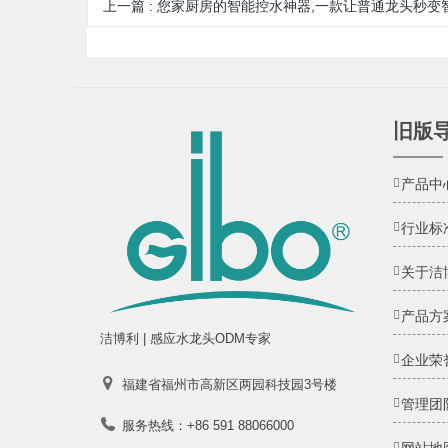
上一篇
:
您家厨房的智能控水神器,一款让普通龙头秒变智能的节水感
旧版
产品中
行业标
关于洁
产品方
洁博利 | 感应水龙头ODM专家
企业荣
福建省福州市高新区两园科技园3号楼
管理团
服务热线：+86 591 88066000