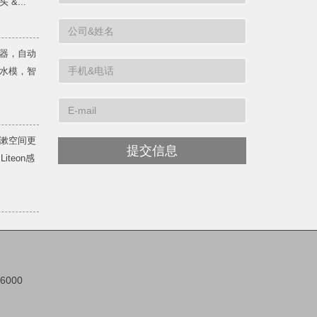
&...
器，自动
水模，智
漱空间更
提交信息
teon感
66000