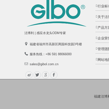
行业标
关于洁
产品方
洁博利 | 感应水龙头ODM专家
企业荣
福建省福州市高新区两园科技园3号楼
管理团
服务热线：+86 591 88066000
网站地
sales@gibol.com.cn
福建洁博