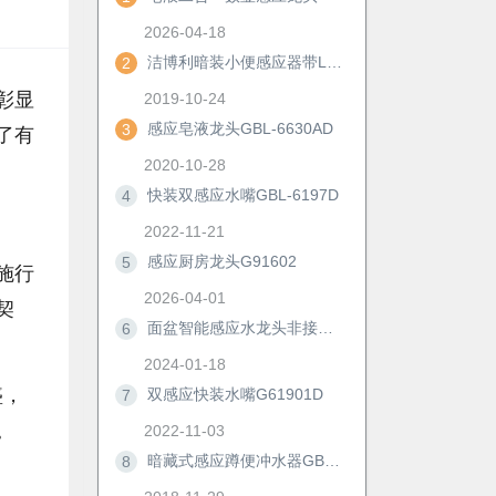
2026-04-18
洁博利暗装小便感应器带LED显示及手动冲洗功能
2
彰显
2019-10-24
感应皂液龙头GBL-6630AD
3
了有
2020-10-28
快装双感应水嘴GBL-6197D
4
2022-11-21
感应厨房龙头G91602
5
施行
2026-04-01
契
面盆智能感应水龙头非接触冷热防溅自动洗手器浴室柜节水神器6172D
6
2024-01-18
盛，
双感应快装水嘴G61901D
7
。
2022-11-03
暗藏式感应蹲便冲水器GBL-8306M/AD
8