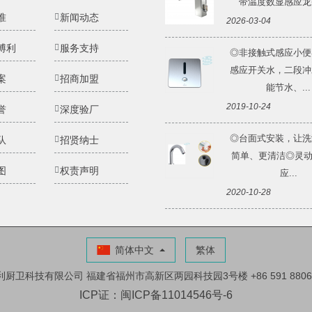
带温度数显感应龙头 
准
新闻动态
2026-03-04
博利
服务支持
◎非接触式感应小便
感应开关水，二段冲
案
招商加盟
能节水、...
2019-10-24
誉
深度验厂
◎台面式安装，让洗
队
招贤纳士
简单、更清洁◎灵动Li
图
权责声明
应...
2020-10-28
简体中文
繁体
利厨卫科技有限公司
福建省福州市高新区两园科技园3号楼
+86 591 880
ICP证：闽ICP备11014546号-6