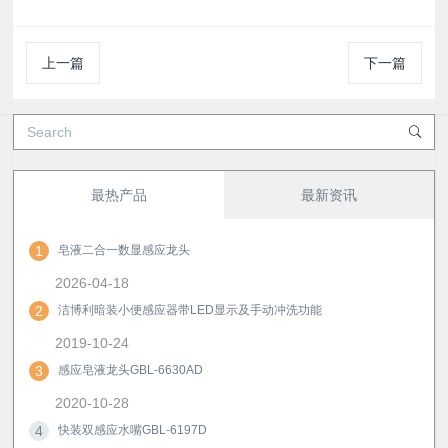
上一篇
下一篇
最热产品
最新资讯
1
皂液二合一数显感应龙头
2026-04-18
2
洁博利暗装小便感应器带LED显示及手动冲洗功能
2019-10-24
3
感应皂液龙头GBL-6630AD
2020-10-28
4
快装双感应水嘴GBL-6197D