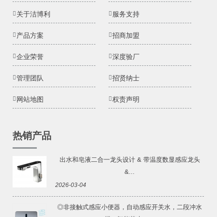
关于洁博利
服务支持
产品方案
招商加盟
企业荣誉
深度验厂
管理团队
招贤纳士
网站地图
权责声明
热销产品
出水和皂液二合一龙头设计 & 带温度数显感应龙头
&...
2026-03-04
◎非接触式感应小便器，自动感应开关水，二段冲水