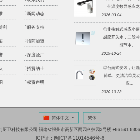
带温度数显感应龙头 
准
新闻动态
2026-03-04
博利
服务支持
◎非接触式感应小便
感应开关水，二段冲
案
招商加盟
能节水、...
2019-10-24
誉
深度验厂
◎台面式安装，让洗
队
招贤纳士
简单、更清洁◎灵动Li
图
权责声明
应...
2020-10-28
简体中文
繁体
利厨卫科技有限公司
福建省福州市高新区两园科技园3号楼
+86 591 880
ICP证：闽ICP备11014546号-6