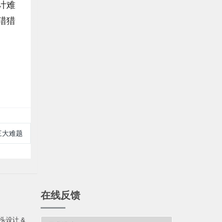
计难
猎猎
三大难题
在线反馈
头设计 &