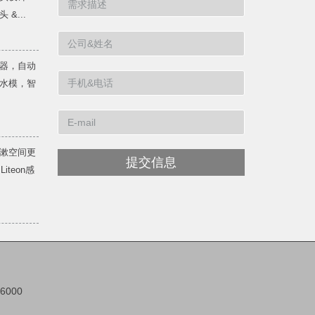
&...
器，自动
水模，智
漱空间更
提交信息
teon感
66000