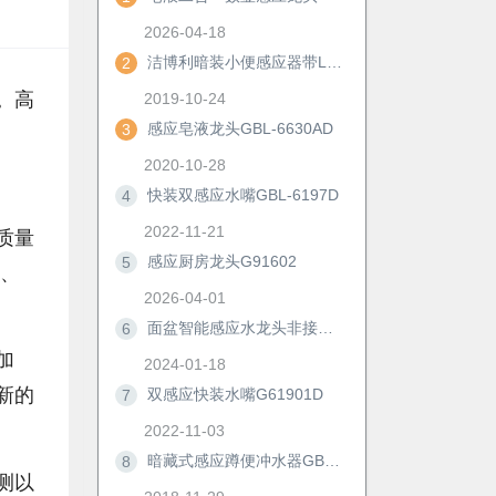
2026-04-18
洁博利暗装小便感应器带LED显示及手动冲洗功能
2
。高
2019-10-24
感应皂液龙头GBL-6630AD
3
2020-10-28
快装双感应水嘴GBL-6197D
4
2022-11-21
质量
感应厨房龙头G91602
5
计、
2026-04-01
面盆智能感应水龙头非接触冷热防溅自动洗手器浴室柜节水神器6172D
6
加
2024-01-18
新的
双感应快装水嘴G61901D
7
2022-11-03
暗藏式感应蹲便冲水器GBL-8306M/AD
8
测以