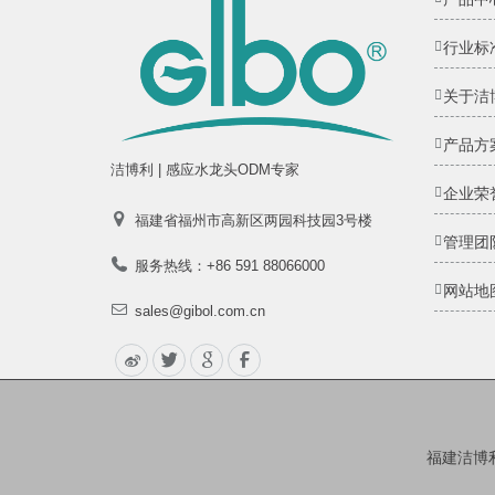
行业标
关于洁
产品方
洁博利 | 感应水龙头ODM专家
企业荣
福建省福州市高新区两园科技园3号楼
管理团
服务热线：+86 591 88066000
网站地
sales@gibol.com.cn
福建洁博