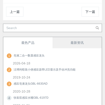
上一篇
下一篇
最热产品
最新资讯
1
皂液二合一数显感应龙头
2026-04-18
2
洁博利暗装小便感应器带LED显示及手动冲洗功能
2019-10-24
3
感应皂液龙头GBL-6630AD
2020-10-28
4
快装双感应水嘴GBL-6197D