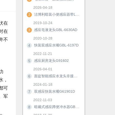
2026-04-18
洁博利暗装小便感应器带LED显示及手动冲洗功能
2
伏在
2019-10-24
感应皂液龙头GBL-6630AD
3
对在
2020-10-28
并不
快装双感应水嘴GBL-6197D
4
2022-11-21
感应厨房龙头G91602
5
2026-04-01
功
面盆智能感应水龙头非接触冷热防溅自动洗手器浴室柜节水神器6172D
6
水，
2024-01-18
都可
双感应快装水嘴G61901D
7
、军
2022-11-03
暗藏式感应蹲便冲水器GBL-8306M/AD
8