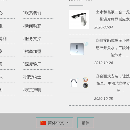
出水和皂液二合一龙
心
联系我们
带温度数显感应龙头 
准
新闻动态
2026-03-04
博利
服务支持
◎非接触式感应小便
感应开关水，二段冲
案
招商加盟
能节水、...
2019-10-24
誉
深度验厂
◎台面式安装，让洗
队
招贤纳士
简单、更清洁◎灵动Li
图
权责声明
应...
2020-10-28
简体中文
繁体