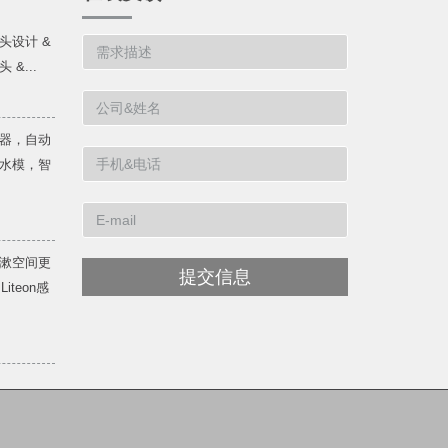
头设计 &
&...
器，自动
水模，智
漱空间更
提交信息
teon感