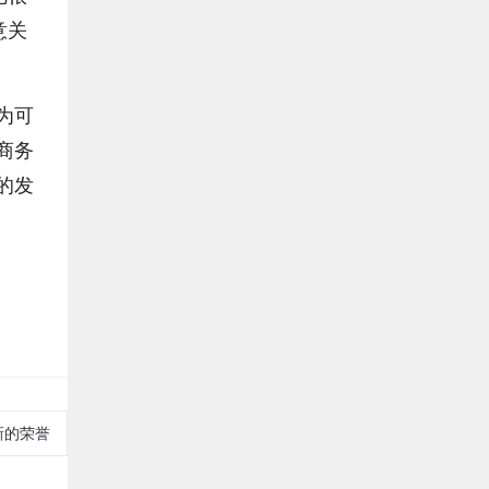
意关
为可
商务
的发
新的荣誉