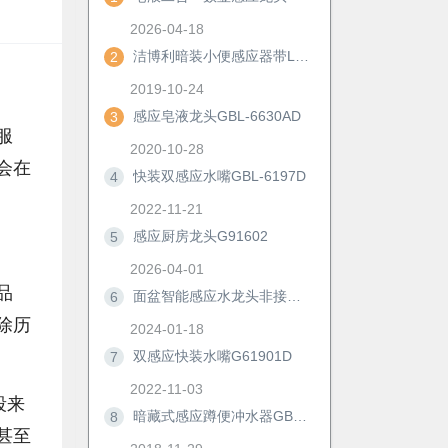
2026-04-18
洁博利暗装小便感应器带LED显示及手动冲洗功能
2
2019-10-24
感应皂液龙头GBL-6630AD
3
服
2020-10-28
会在
快装双感应水嘴GBL-6197D
4
2022-11-21
感应厨房龙头G91602
5
2026-04-01
品
面盆智能感应水龙头非接触冷热防溅自动洗手器浴室柜节水神器6172D
6
除历
2024-01-18
双感应快装水嘴G61901D
7
2022-11-03
段来
暗藏式感应蹲便冲水器GBL-8306M/AD
8
甚至