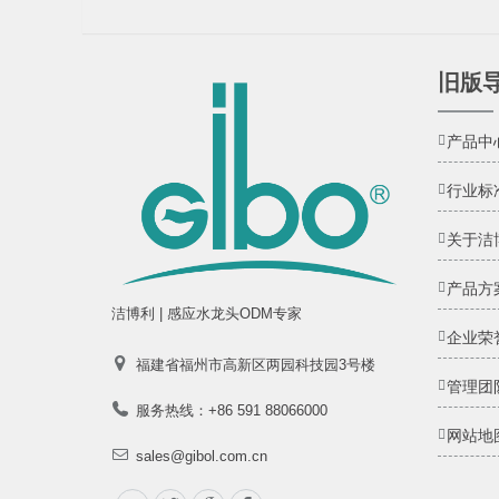
旧版
产品中
行业标
关于洁
产品方
洁博利 | 感应水龙头ODM专家
企业荣
福建省福州市高新区两园科技园3号楼
管理团
服务热线：+86 591 88066000
网站地
sales@gibol.com.cn