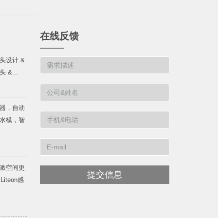
在线反馈
头设计 &
&...
器，自动
水模，智
漱空间更
提交信息
teon感