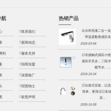
导航
热销产品
出水和皂液二合一龙
心
联系我们
带温度数显感应龙头 
准
新闻动态
2026-03-04
博利
服务支持
◎非接触式感应小便
感应开关水，二段冲
案
招商加盟
能节水、...
2019-10-24
誉
深度验厂
◎台面式安装，让洗
队
招贤纳士
简单、更清洁◎灵动Li
图
权责声明
应...
2020-10-28