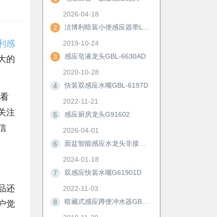
2026-04-18
洁博利暗装小便感应器带LED显示及手动冲洗功能
2
利感
2019-10-24
感应皂液龙头GBL-6630AD
3
大的
2020-10-28
快装双感应水嘴GBL-6197D
4
理看
2022-11-21
关注
感应厨房龙头G91602
5
信
2026-04-01
面盆智能感应水龙头非接触冷热防溅自动洗手器浴室柜节水神器6172D
6
2024-01-18
双感应快装水嘴G61901D
7
品还
2022-11-03
暗藏式感应蹲便冲水器GBL-8306M/AD
8
户觉