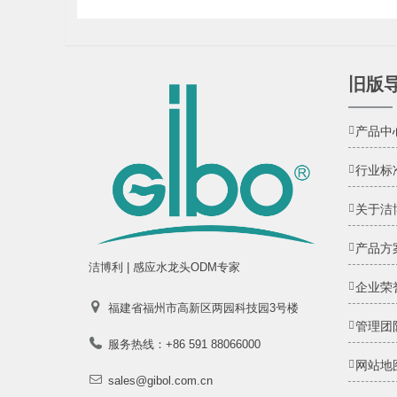
旧版
产品中
行业标
关于洁
产品方
洁博利 | 感应水龙头ODM专家
企业荣
福建省福州市高新区两园科技园3号楼
管理团
服务热线：+86 591 88066000
网站地
sales@gibol.com.cn