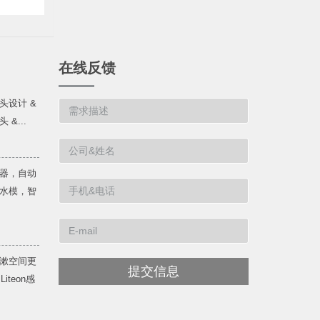
在线反馈
头设计 &
&...
器，自动
水模，智
漱空间更
提交信息
teon感