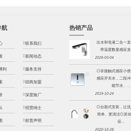
导航
热销产品
出水和皂液二合一龙
心
联系我们
带温度数显感应龙头 
准
新闻动态
2026-03-04
博利
服务支持
◎非接触式感应小便
感应开关水，二段冲
案
招商加盟
能节水、...
2019-10-24
誉
深度验厂
◎台面式安装，让洗
队
招贤纳士
简单、更清洁◎灵动Li
图
权责声明
应...
2020-10-28