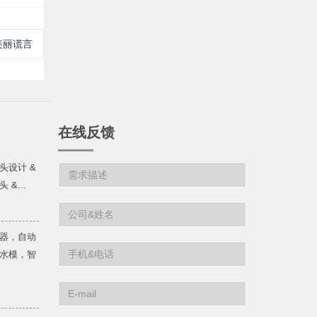
美丽谎言
在线反馈
头设计 &
&...
器，自动
水模，智