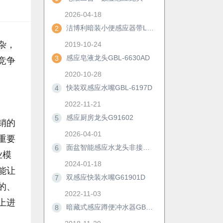
2026-04-18
洁博利暗装小便感应器带LED显示及手动冲洗功能
2
杂，
2019-10-24
感应皂液龙头GBL-6630AD
3
竞争
2020-10-28
快装双感应水嘴GBL-6197D
4
2022-11-21
感应厨房龙头G91602
5
销的
2026-04-01
重要
面盆智能感应水龙头非接触冷热防溅自动洗手器浴室柜节水神器6172D
6
业模
2024-01-18
能让
双感应快装水嘴G61901D
7
的、
2022-11-03
上进
暗藏式感应蹲便冲水器GBL-8306M/AD
8