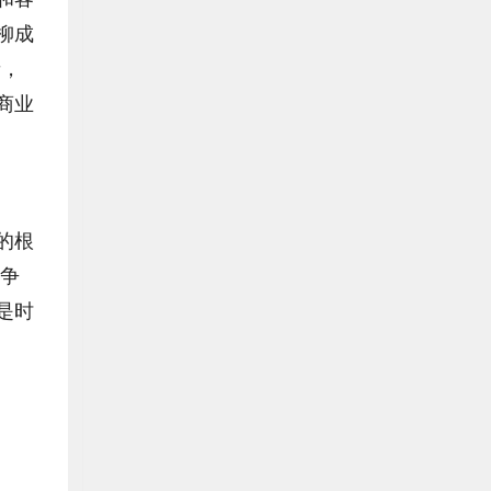
柳成
青，
商业
的根
竞争
是时