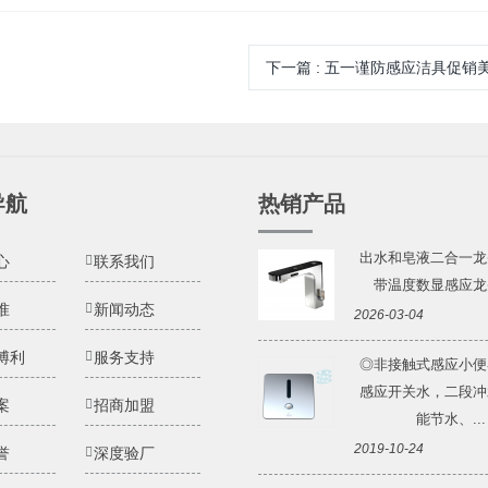
下一篇
:
五一谨防感应洁具促销
导航
热销产品
出水和皂液二合一龙
心
联系我们
带温度数显感应龙头 
准
新闻动态
2026-03-04
博利
服务支持
◎非接触式感应小便
感应开关水，二段冲
案
招商加盟
能节水、...
2019-10-24
誉
深度验厂