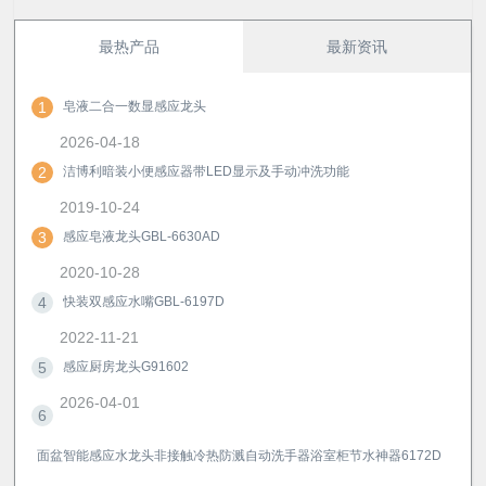
最热产品
最新资讯
1
皂液二合一数显感应龙头
2026-04-18
2
洁博利暗装小便感应器带LED显示及手动冲洗功能
2019-10-24
3
感应皂液龙头GBL-6630AD
2020-10-28
4
快装双感应水嘴GBL-6197D
2022-11-21
5
感应厨房龙头G91602
2026-04-01
6
面盆智能感应水龙头非接触冷热防溅自动洗手器浴室柜节水神器6172D