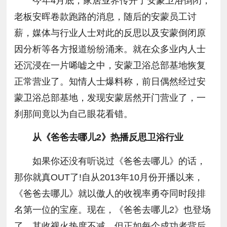
今年4月底，家居业界传开了安蒙卫浴倒闭，
老板安晖卷款跑路的消息，随后的安蒙员工讨
薪，媒体与行业人士对此的反思以及安蒙倒闭原
因分析等各方报道纷纷涌来。就在众多业内人士
还沉浸在一片唏嘘之中，安蒙卫浴总部基地恢复
正常营业了。知情人士爆料称，前日偶然经过安
蒙卫浴总部基地，发现安蒙居然开门营业了，一
刹那间竟以为自己眼花看错。
从《爸爸去哪儿2》热播反思卫浴行业
如果你还没有听说过《爸爸去哪儿》的话，
那你就真OUT了!自从2013年10月份开播以来，
《爸爸去哪儿》就以傲人的收视率勇夺同时段排
名第一位的宝座。现在，《爸爸去哪儿2》也登场
了，其收视火热度不减，但正如每个成功者背后