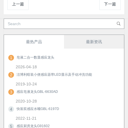
上一篇
下一篇
最热产品
最新资讯
1
皂液二合一数显感应龙头
2026-04-18
2
洁博利暗装小便感应器带LED显示及手动冲洗功能
2019-10-24
3
感应皂液龙头GBL-6630AD
2020-10-28
4
快装双感应水嘴GBL-6197D
2022-11-21
5
感应厨房龙头G91602