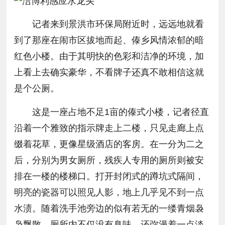
记者来到景洪市环保局附近时，远远地就看
到了那座在闹市区拔地而起、傣乡风情浓郁的暗
红色小楼。由于其明快的色彩和洁净的环境，加
上看上去确实豪华，不看牌子还真不敢相信这就
是个公厕。
这是一座占地不足1亩的傣式小楼，记者径直
沿着一个雅致的指示牌走上二楼，只见走廊上点
缀着花草，更像星级酒店的客房。在一分为二之
后，分别为男女厕所，残疾人专用的厕所则被安
排在一楼的楼梯口。打开封闭式的蹲坑式隔间，
明亮的瓷器可以照见人影，地上几乎见不到一点
水渍。随着洗手池旁边的似有若无的一缕青烟袅
袅飘散，厕所内不仅没有臭味，还弥漫着一点淡