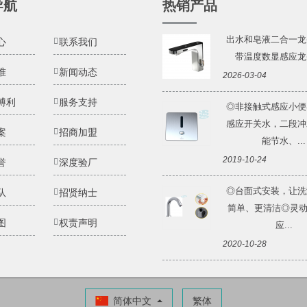
导航
热销产品
出水和皂液二合一龙
心
联系我们
带温度数显感应龙头 
准
新闻动态
2026-03-04
博利
服务支持
◎非接触式感应小便
感应开关水，二段冲
案
招商加盟
能节水、...
2019-10-24
誉
深度验厂
◎台面式安装，让洗
队
招贤纳士
简单、更清洁◎灵动Li
图
权责声明
应...
2020-10-28
简体中文
繁体