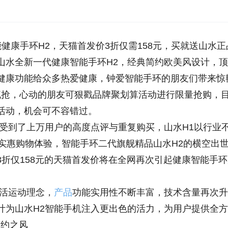
康手环H2，天猫首发价3折仅需158元，买就送山水正
山水全新一代健康智能手环H2，经典简约欧美风设计，
健康功能给众多热爱健康，钟爱智能手环的朋友们带来惊
元疯抢，心动的朋友可狠戳品牌聚划算活动进行限量抢购，
活动，机会可不容错过。
到了上万用户的高度点评与重复购买，山水H1以行业
实惠购物体验，智能手环二代旗舰精品山水H2的横空出
折仅158元的天猫首发价将在全网再次引起健康智能手环
活运动理念，
产品
功能实用性不断丰富，技术含量再次升
计为山水H2智能手机注入更出色的活力，为用户提供全
简约之风