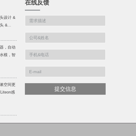
在线反馈
头设计 &
&...
器，自动
水模，智
漱空间更
提交信息
teon感