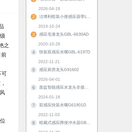
2026-04-18
洁博利暗装小便感应器带LED显示及手动冲洗功能
2
品
2019-10-24
感应皂液龙头GBL-6630AD
3
顶级
2020-10-28
艳之
快装双感应水嘴GBL-6197D
4
目前
2022-11-21
感应厨房龙头G91602
5
不可
2026-04-01
世，
面盆智能感应水龙头非接触冷热防溅自动洗手器浴室柜节水神器6172D
6
风
2024-01-18
双感应快装水嘴G61901D
7
2022-11-03
方位
暗藏式感应蹲便冲水器GBL-8306M/AD
8