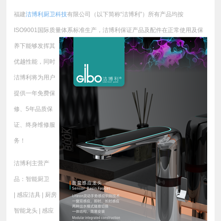
福建
洁博利厨卫科技
有限公司（以下简称“洁博利”）所有产品均按
ISO9001国际质量体系标准生产，
洁博利保证产品及配件在正常使用及保
养下能够发挥其
优越性能，同时
洁博利将为用户
提供一年免费保
修、5年品质保
证、终身维修服
务！
洁博利主营产
品：智能厨卫
| 感应洁具 | 厨房
智能龙头 | 感应