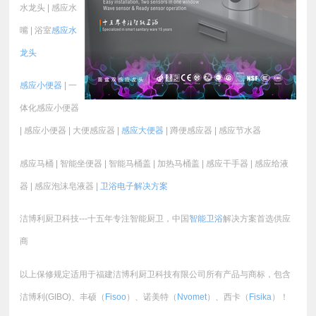
水龙头 | 感应水
嘴 | 浴室
感应水
龙头
感应小便器
| 一
体化感应小便器
| 感应小便器 | 大便感应器 |
感应大便器
| 蹲便感应器 | 感应节水器
感应马桶 | 智能坐便器 | 智能马桶盖 | 加热马桶盖 | 感应干手器 | 感应给液
器 | 感应泡沫皂液器 |
卫浴电子
解决方案
洁博利厨卫科技---十五年专注智能厨卫，中国
智能卫浴
解决方案首选供应
商
以上保修规定适用于福建洁博利厨卫科技有限公司所有产品与商标，包含
洁博利(GIBO)、丰硕（
Fisoo
）、诺美特（
Nvomet
）、西卡（
Fisika
）！