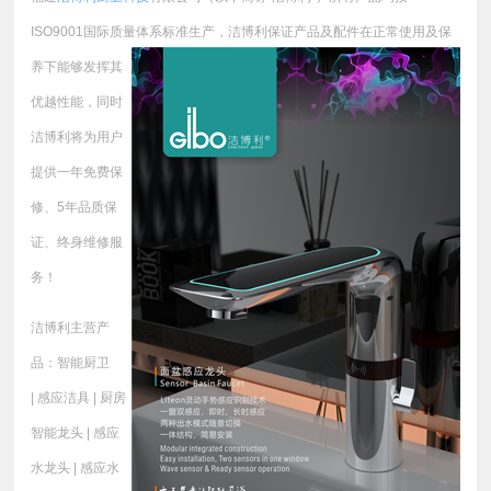
ISO9001国际质量体系标准生产，
洁博利保证产品及配件在正常使用及保
养下能够发挥其
优越性能，同时
洁博利将为用户
提供一年免费保
修、5年品质保
证、终身维修服
务！
洁博利主营产
品：智能厨卫
| 感应洁具 | 厨房
智能龙头 | 感应
水龙头 | 感应水