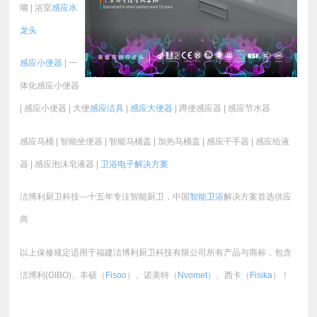
嘴 | 浴室
感应水
龙头
感应小便器
| 一
体化感应小便器
| 感应小便器 | 大便
感应洁具
|
感应大便器
| 蹲便感应器 | 感应节水器
感应马桶 | 智能坐便器 | 智能马桶盖 | 加热马桶盖 | 感应干手器 | 感应给液
器 | 感应泡沫皂液器 |
卫浴电子
解决方案
洁博利厨卫科技---十五年专注智能厨卫，中国
智能卫浴
解决方案首选供应
商
以上保修规定适用于福建洁博利厨卫科技有限公司所有产品与商标，包含
洁博利(GIBO)、丰硕（
Fisoo
）、诺美特（
Nvomet
）、西卡（
Fisika
）！