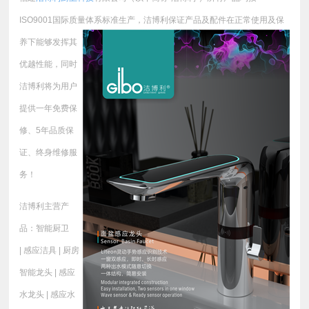
ISO9001国际质量体系标准生产，
洁博利保证产品及配件在正常使用及保
养下能够发挥其
优越性能，同时
洁博利将为用户
提供一年免费保
修、5年品质保
证、终身维修服
务！
洁博利主营产
品：智能厨卫
| 感应洁具 | 厨房
智能龙头 | 感应
水龙头 | 感应水