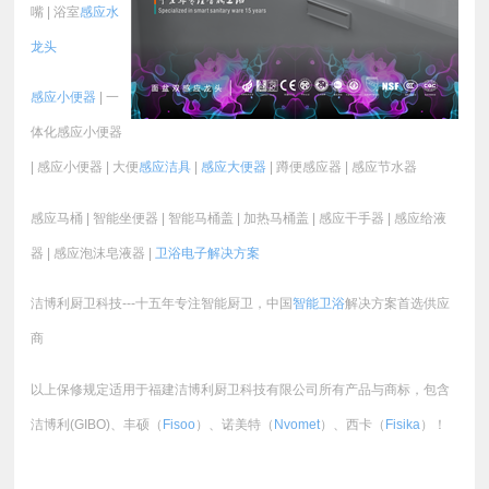
嘴 | 浴室
感应水
龙头
感应小便器
| 一
体化感应小便器
| 感应小便器 | 大便
感应洁具
|
感应大便器
| 蹲便感应器 | 感应节水器
感应马桶 | 智能坐便器 | 智能马桶盖 | 加热马桶盖 | 感应干手器 | 感应给液
器 | 感应泡沫皂液器 |
卫浴电子
解决方案
洁博利厨卫科技---十五年专注智能厨卫，中国
智能卫浴
解决方案首选供应
商
以上保修规定适用于福建洁博利厨卫科技有限公司所有产品与商标，包含
洁博利(GIBO)、丰硕（
Fisoo
）、诺美特（
Nvomet
）、西卡（
Fisika
）！