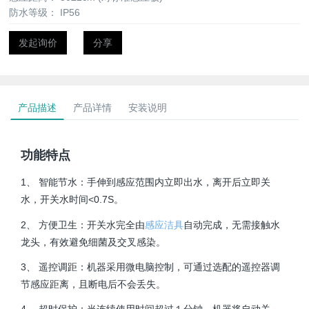
防水等级：
IP56
发起询价
分享
产品描述
产品详情
安装说明
功能特点
1、 智能节水：手伸到感应范围内立即出水，离开后立即关
水，开关水时间<0.7S。
2、 方便卫生：开关水完全由
感应洁具
自动完成，无需接触水
龙头，有效避免细菌及交叉感染。
3、 遥控调距：机器采用微电脑控制，可通过选配的遥控器调
节感应距离，且断电后不会丢失。
4、 超时保护：当连续使用时间超过１分钟，机器将自动关