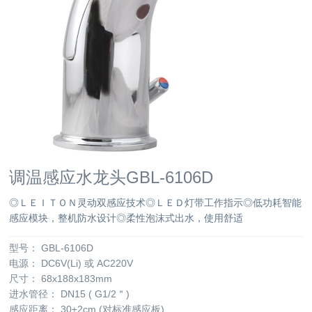
调温感应水龙头GBL-6106D
◎ＬＥＩＴＯＮ灵动双感应技术◎ＬＥＤ灯带工作指示◎低功耗智能
感应模块，整机防水设计◎柔性泡沫式出水，使用舒适
型号：
GBL-6106D
电源：
DC6V(Li) 或 AC220V
尺寸：
68x188x183mm
进水管径：
DN15 ( G1/2＂)
感应距离：
30±2cm (对标准感应板)