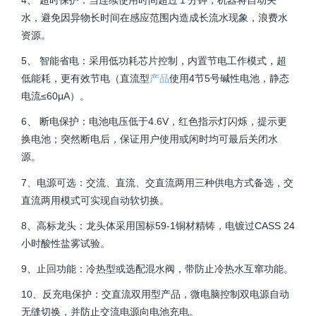
水，避免因异物长时间在感应范围内造成长流水现象，浪费水
资源。
5、 智能省电：采用低功耗芯片控制，内置节电工作模式，超
低能耗，更有效节电（直流型
产品
使用4节5号碱性电池，静态
电流≤60μA）。
6、 断电保护：电池电压低于4.6V，红色指示灯闪烁，提示更
换电池；突然断电后，保证用户使用或闲时均可最后关闭水
源。
7、电源可选：交流、直流、交直流两用三种供电方式备选，交
直流两用模式可实现自动软切换。
8、高标龙头：龙头体采用国标59-1铜材精铸，电镀过CASS 24
小时酸性盐雾试验。
9、止回功能：冷热型或选配混水阀，带防止冷热水互窜功能。
10、反充电保护：交直流双用型产品，微电脑控制双电源自动
无缝切换，并防止交流电源向电池充电。