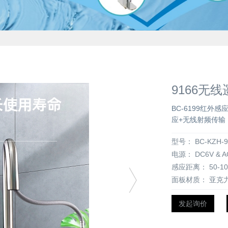
9166无
BC-6199红
应+无线射频传输
型号：
BC-KZH-9
电源：
DC6V & A
感应距离：
50-1
面板材质：
亚克
发起询价