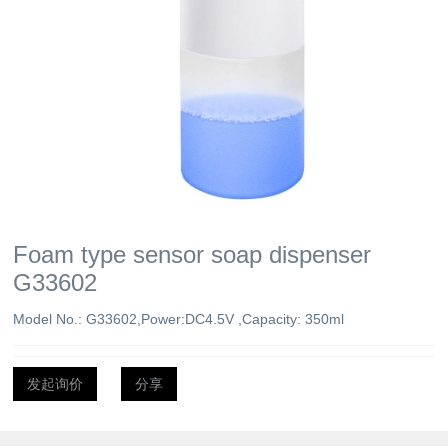
Foam type sensor soap dispenser
G33602
Model No.: G33602,Power:DC4.5V ,Capacity: 350ml
发起询价
分享