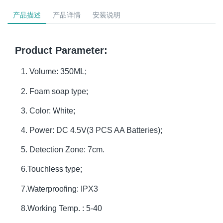
产品描述
产品详情
安装说明
Product Parameter:
1. Volume: 350ML;
2. Foam soap type;
3. Color: White;
4. Power: DC 4.5V(3 PCS AA Batteries);
5. Detection Zone: 7cm.
6.Touchless type;
7.Waterproofing: IPX3
8.Working Temp. : 5-40