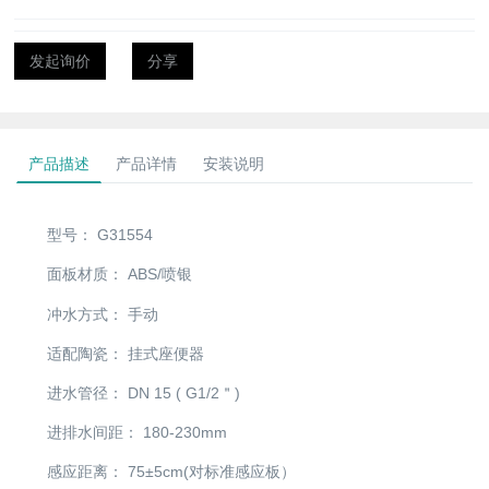
发起询价
分享
产品描述
产品详情
安装说明
型号：
G31554
面板材质：
ABS/喷银
冲水方式：
手动
适配陶瓷：
挂式座便器
进水管径：
DN 15 ( G1/2＂)
进排水间距：
180-230mm
感应距离：
75±5cm(对标准感应板）