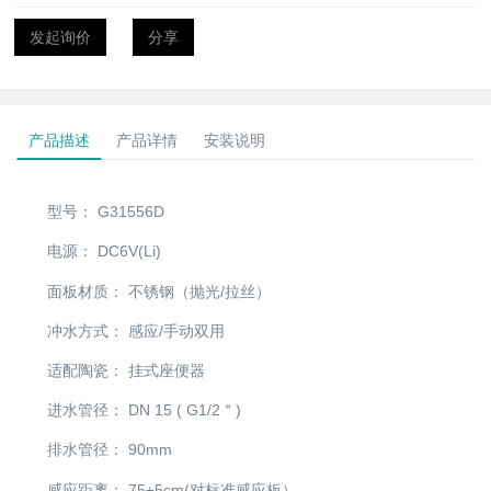
发起询价
分享
产品描述
产品详情
安装说明
型号：
G31556D
电源：
DC6V(Li)
面板材质：
不锈钢（抛光/拉丝）
冲水方式：
感应/手动双用
适配陶瓷：
挂式座便器
进水管径：
DN 15 ( G1/2＂)
排水管径：
90mm
感应距离：
75±5cm(对标准感应板）