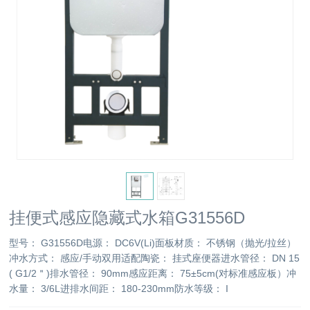
挂便式感应隐藏式水箱G31556D
型号： G31556D电源： DC6V(Li)面板材质： 不锈钢（抛光/拉丝）
冲水方式： 感应/手动双用适配陶瓷： 挂式座便器进水管径： DN 15
( G1/2＂)排水管径： 90mm感应距离： 75±5cm(对标准感应板）冲
水量： 3/6L进排水间距： 180-230mm防水等级： I