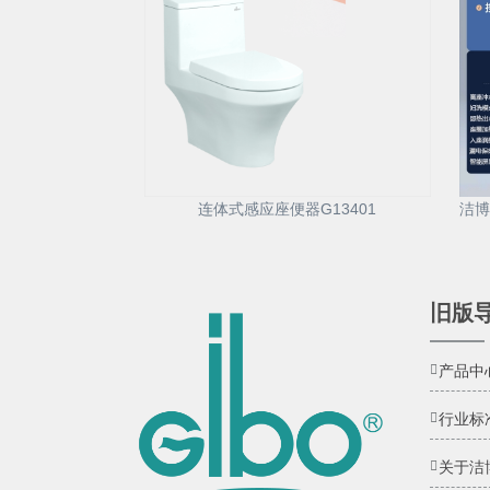
连体式感应座便器G13401
旧版
产品中
行业标
关于洁