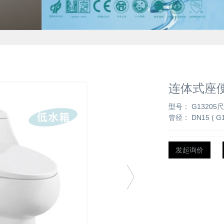
连体式座便
型号： G13205
管径： DN15 ( G
发起询价