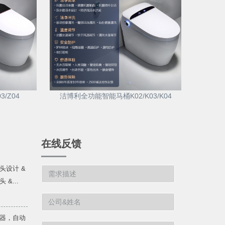
/Z04
洁博利全功能智能马桶K02/K03/K04
在线反馈
头设计 &
&...
器，自动