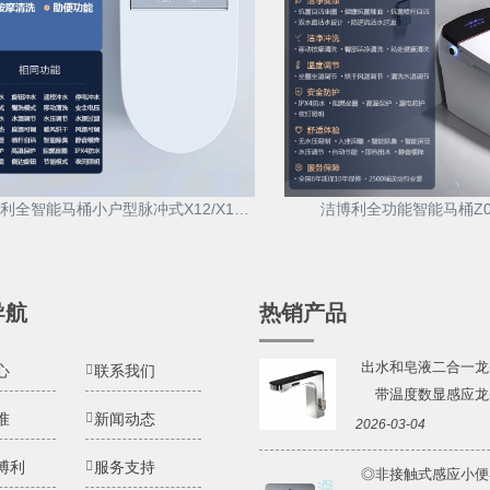
洁博利全智能马桶小户型脉冲式X12/X13/X14
洁博利全功能智能马桶Z03
导航
热销产品
出水和皂液二合一龙
心
联系我们
带温度数显感应龙头 
准
新闻动态
2026-03-04
博利
服务支持
◎非接触式感应小便