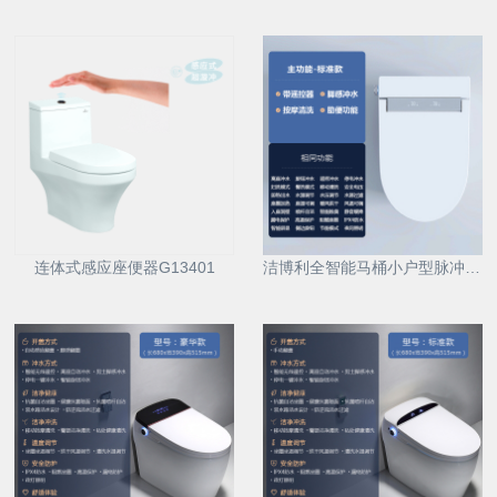
连体式感应座便器G13401
洁博利全智能马桶小户型脉冲式X12/X13/X14