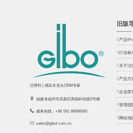
旧版
产品中
行业标
关于洁
产品方
洁博利 | 感应水龙头ODM专家
企业荣
福建省福州市高新区两园科技园3号楼
管理团
服务热线：+86 591 88066000
网站地
sales@gibol.com.cn