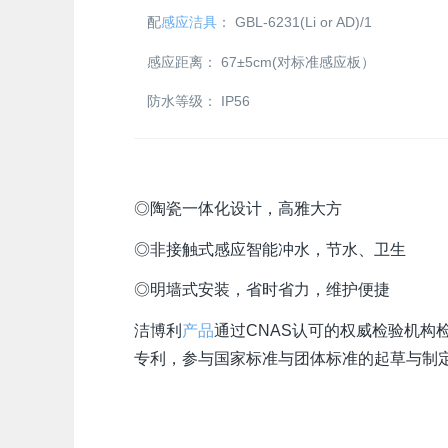
配
感应洁具
：
GBL-6231(Li or AD)/1
感应距离：
67±5cm(对标准感应板）
防水等级：
IP56
◎陶瓷一体化设计，高雅大方
◎非接触式感应智能冲水，节水、卫生
◎明墙式安装，省时省力，维护便捷
洁博利
产品
通过CNAS认可的权威检验机构检测
专利，参与国家标准与团体标准的起草与制定