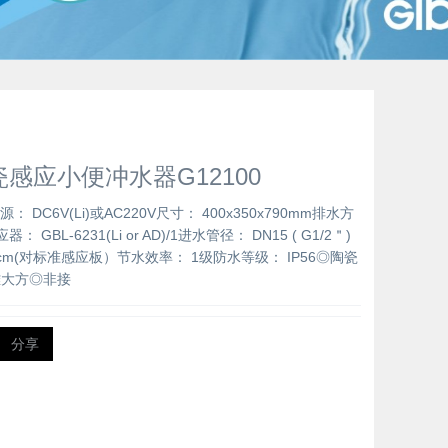
感应小便冲水器G12100
源： DC6V(Li)或AC220V尺寸： 400x350x790mm排水方
 GBL-6231(Li or AD)/1进水管径： DN15 ( G1/2＂)
5cm(对标准感应板）节水效率： 1级防水等级： IP56◎陶瓷
雅大方◎非接
分享