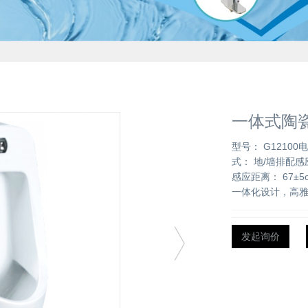
一体式陶瓷
型号： G12100电
式： 地/墙排配感应器：
感应距离： 67±
一体化设计，高
发起询价