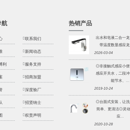
导航
热销产品
出水和皂液二合一龙
心
联系我们
带温度数显感应龙头 
准
新闻动态
2026-03-04
博利
服务支持
◎非接触式感应小便
感应开关水，二段冲
案
招商加盟
能节水、...
2019-10-24
誉
深度验厂
◎台面式安装，让洗
队
招贤纳士
简单、更清洁◎灵动Li
图
权责声明
应...
2020-10-28