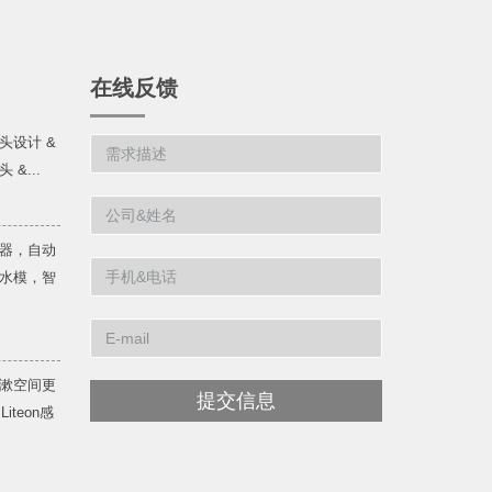
在线反馈
头设计 &
&...
器，自动
水模，智
漱空间更
提交信息
teon感