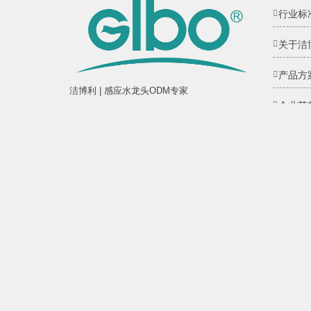
行业标
关于洁
产品方
洁博利 | 感应水龙头ODM专家
企业荣
福建省福州市高新区两园科技园3号楼
管理团
服务热线：+86 591 88066000
网站地
sales@gibol.com.cn
福建洁博