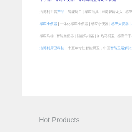
洁博利主营
产品
：智能厨卫 | 感应洁具 | 厨房智能龙头 | 感应
感应小便器
| 一体化感应小便器 | 感应小便器 |
感应大便器
|
感应马桶 | 智能坐便器 | 智能马桶盖 | 加热马桶盖 | 感应干手
洁博利厨卫科技
---十五年专注智能厨卫，中国
智能卫浴
解决
Hot Products