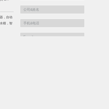
器，自动
水模，智
漱空间更
提交信息
teon感
66000