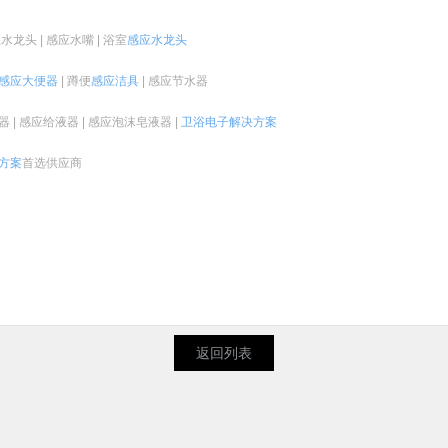
水龙头 | 感应水嘴 | 浴室
感应水龙头
感应大便器
| 蹲便
感应洁具
| 感应节水器
器 | 感应给液器 | 感应泡沫皂液器 |
卫浴电子
解决方案
方案
首选供应商
返回列表