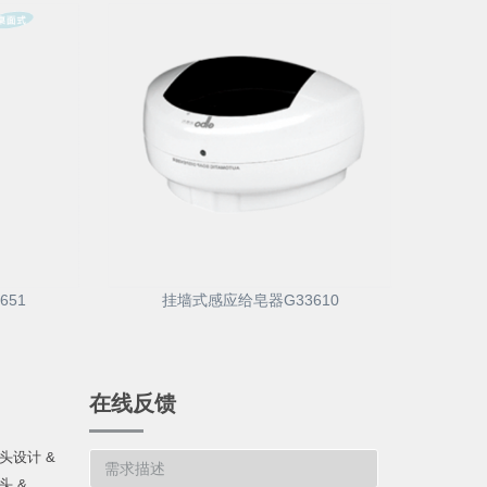
651
挂墙式感应给皂器G33610
在线反馈
头设计 &
&...