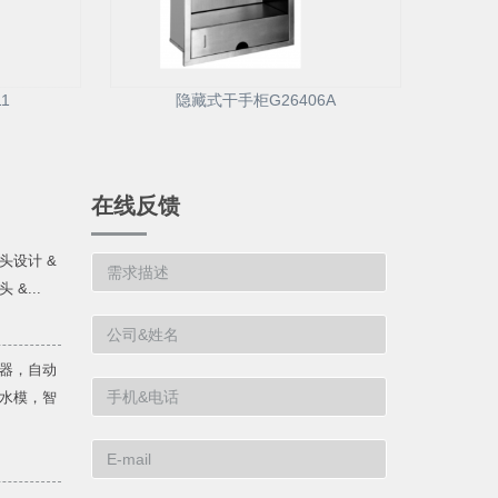
1
隐藏式干手柜G26406A
在线反馈
头设计 &
&...
器，自动
水模，智