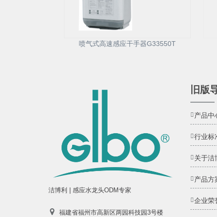
喷气式高速感应干手器G33550T
旧版
产品中
行业标
关于洁
产品方
洁博利 | 感应水龙头ODM专家
企业荣
福建省福州市高新区两园科技园3号楼