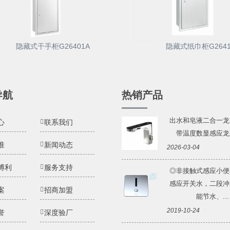
隐藏式干手柜G26401A
隐藏式纸巾柜G2641
导航
热销产品
出水和皂液二合一龙
心
联系我们
带温度数显感应龙头 
准
新闻动态
2026-03-04
博利
服务支持
◎非接触式感应小便
感应开关水，二段冲
案
招商加盟
能节水、...
2019-10-24
誉
深度验厂